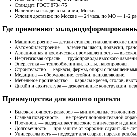
Стандарт: ГОСТ 8734‑75
Наличие на складе: в наличии, Москва
Условия доставки: по Москве — 24 часа, по МО — 1–2 ра
Где применяют холоднодеформированн
Машиностроение — детали станков, гидравлические цил
Автомобилестроение — элементы шасси, подвески, тран
Авиационная и космическая промышленность — высокон
Нефтегазовая отрасль — трубопроводы высокого давлени
Энергетика — теплообменники, котлы, паропроводы.
Строительство — каркасы, фермы, опоры с повышенными
Медицина — оборудование, стойки, направляющие.
Мебельное производство — каркасы кресел, столов, выст
Дизайн и архитектура — декоративные конструкции, пер
Преимущества для вашего проекта
Высокая точность размеров — минимальные отклонения п
Гладкая поверхность — не требует дополнительной обра
Прочность — выдерживает высокие статические и динами
Долговечность — при защите от коррозии служит 30+ лет
Универсальность — подходит для сварки, нарезки резьбы,