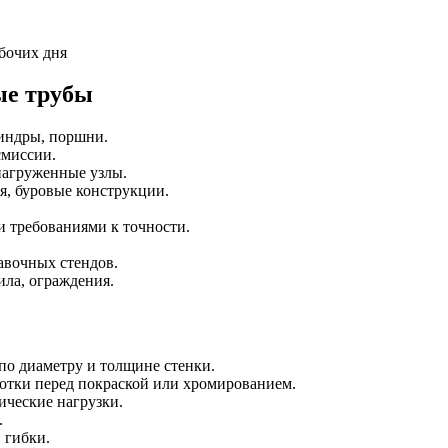
бочих дня
ые трубы
индры, поршни.
смиссии.
агруженные узлы.
я, буровые конструкции.
 требованиями к точности.
авочных стендов.
ила, ограждения.
о диаметру и толщине стенки.
ботки перед покраской или хромированием.
ческие нагрузки.
.
 гибки.