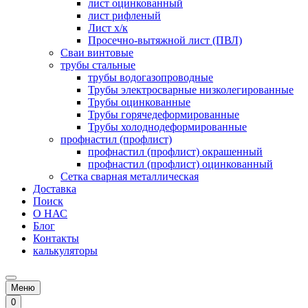
лист оцинкованный
лист рифленый
Лист х/к
Просечно-вытяжной лист (ПВЛ)
Сваи винтовые
трубы стальные
трубы водогазопроводные
Трубы электросварные низколегированные
Трубы оцинкованные
Трубы горячедеформированные
Трубы холоднодеформированные
профнастил (профлист)
профнастил (профлист) окрашенный
профнастил (профлист) оцинкованный
Сетка сварная металлическая
Доставка
Поиск
О НАС
Блог
Контакты
калькуляторы
Меню
0