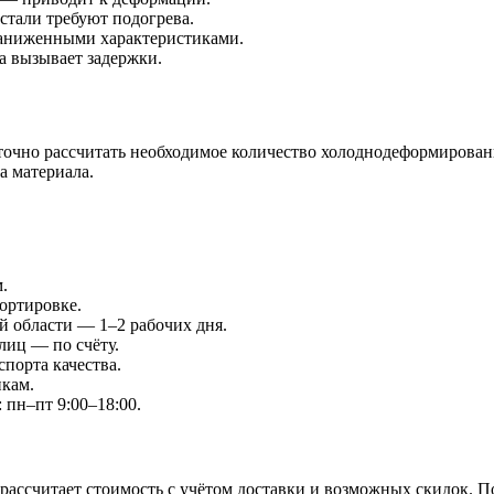
стали требуют подогрева.
заниженными характеристиками.
а вызывает задержки.
 точно рассчитать необходимое количество холоднодеформирован
а материала.
.
портировке.
й области — 1–2 рабочих дня.
лиц — по счёту.
порта качества.
икам.
 пн–пт 9:00–18:00.
рассчитает стоимость с учётом доставки и возможных скидок. 