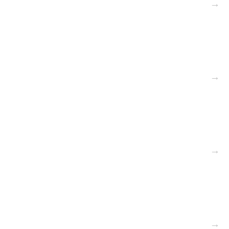
→
→
→
→
→
→
→