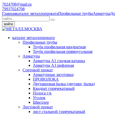
7024708@mail.ru
79937024708
Главная
каталог металлопроката
Профильные трубы
Арматура
До
войти
каталог металлопроката
Профильные трубы
Труба профильная квадратная
Труба профильная прямоугольная
Арматура
Арматура А1 гладкая катанка
Арматура А3 рифленая
Сортовой прокат
Арматурные заготовки
ПРОВОЛОКА
Двутавровая балка (двутавр, балка)
Квадрат горячекатаный
Полоса г/к
Уголок
Швеллер
Листовой прокат
лист стальной горячекатаный