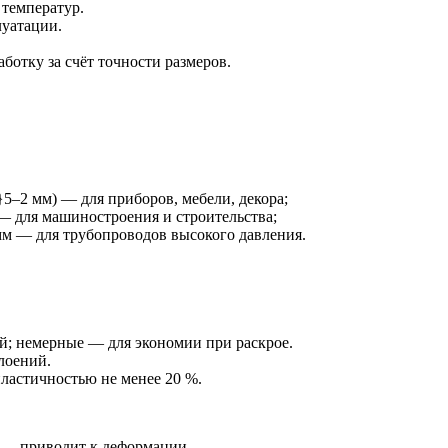
температур.
уатации.
отку за счёт точности размеров.
}5–2 мм) — для приборов, мебели, декора;
— для машиностроения и строительства;
мм — для трубопроводов высокого давления.
й; немерные — для экономии при раскрое.
лоений.
ластичностью не менее 20 %.
 — приводит к деформации.