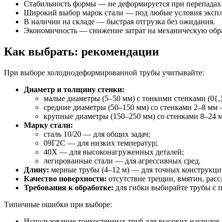
Стабильность формы — не деформируется при перепадах 
Широкий выбор марок стали — под любые условия экспл
В наличии на складе — быстрая отгрузка без ожидания.
Экономичность — снижение затрат на механическую обраб
Как выбрать: рекомендации
При выборе холоднодеформированной трубы учитывайте:
Диаметр и толщину стенки:
малые диаметры (5–50 мм) с тонкими стенками (0{,
средние диаметры (50–150 мм) со стенками 2–8 мм 
крупные диаметры (150–250 мм) со стенками 8–24 
Марку стали:
сталь 10/20 — для общих задач;
09Г2С — для низких температур;
40Х — для высоконагруженных деталей;
легированные стали — для агрессивных сред.
Длину:
мерные трубы (4–12 м) — для точных конструкци
Качество поверхности:
отсутствие трещин, вмятин, расс
Требования к обработке:
для гибки выбирайте трубы с п
Типичные ошибки при выборе:
Использование тонкостенных труб для высоких нагрузок