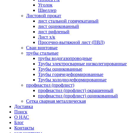
Уголок
Швеллер
Листовой прокат
лист стальной горячекатаный
лист оцинкованный
лист рифленый
Лист х/к
Просечно-вытяжной лист (ПВЛ)
Сваи винтовые
трубы стальные
трубы водогазопроводные
Трубы электросварные низколегированные
Трубы оцинкованные
Трубы горячедеформированные
Трубы холоднодеформированные
профнастил (профлист)
профнастил (профлист) окрашенный
профнастил (профлист) оцинкованный
Сетка сварная металлическая
Доставка
Поиск
О НАС
Блог
Контакты