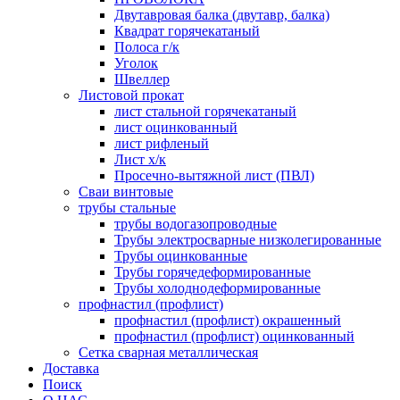
Двутавровая балка (двутавр, балка)
Квадрат горячекатаный
Полоса г/к
Уголок
Швеллер
Листовой прокат
лист стальной горячекатаный
лист оцинкованный
лист рифленый
Лист х/к
Просечно-вытяжной лист (ПВЛ)
Сваи винтовые
трубы стальные
трубы водогазопроводные
Трубы электросварные низколегированные
Трубы оцинкованные
Трубы горячедеформированные
Трубы холоднодеформированные
профнастил (профлист)
профнастил (профлист) окрашенный
профнастил (профлист) оцинкованный
Сетка сварная металлическая
Доставка
Поиск