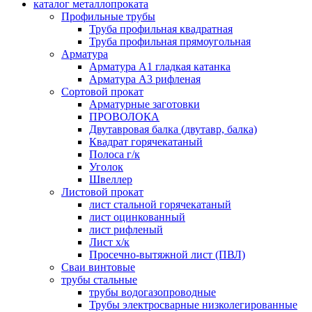
каталог металлопроката
Профильные трубы
Труба профильная квадратная
Труба профильная прямоугольная
Арматура
Арматура А1 гладкая катанка
Арматура А3 рифленая
Сортовой прокат
Арматурные заготовки
ПРОВОЛОКА
Двутавровая балка (двутавр, балка)
Квадрат горячекатаный
Полоса г/к
Уголок
Швеллер
Листовой прокат
лист стальной горячекатаный
лист оцинкованный
лист рифленый
Лист х/к
Просечно-вытяжной лист (ПВЛ)
Сваи винтовые
трубы стальные
трубы водогазопроводные
Трубы электросварные низколегированные