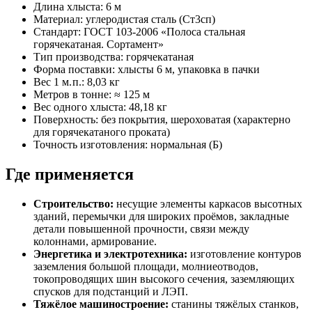
Длина хлыста: 6 м
Материал: углеродистая сталь (Ст3сп)
Стандарт: ГОСТ 103‑2006 «Полоса стальная
горячекатаная. Сортамент»
Тип производства: горячекатаная
Форма поставки: хлысты 6 м, упаковка в пачки
Вес 1 м. п.: 8,03 кг
Метров в тонне: ≈ 125 м
Вес одного хлыста: 48,18 кг
Поверхность: без покрытия, шероховатая (характерно
для горячекатаного проката)
Точность изготовления: нормальная (Б)
Где применяется
Строительство:
несущие элементы каркасов высотных
зданий, перемычки для широких проёмов, закладные
детали повышенной прочности, связи между
колоннами, армирование.
Энергетика и электротехника:
изготовление контуров
заземления большой площади, молниеотводов,
токопроводящих шин высокого сечения, заземляющих
спусков для подстанций и ЛЭП.
Тяжёлое машиностроение:
станины тяжёлых станков,