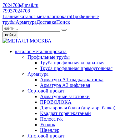
7024708@mail.ru
79937024708
Главная
каталог металлопроката
Профильные
трубы
Арматура
Доставка
Поиск
войти
каталог металлопроката
Профильные трубы
Труба профильная квадратная
Труба профильная прямоугольная
Арматура
Арматура А1 гладкая катанка
Арматура А3 рифленая
Сортовой прокат
Арматурные заготовки
ПРОВОЛОКА
Двутавровая балка (двутавр, балка)
Квадрат горячекатаный
Полоса г/к
Уголок
Швеллер
Листовой прокат