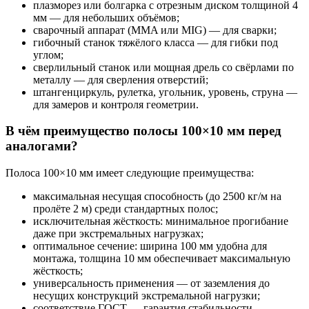
плазморез или болгарка с отрезным диском толщиной 4
мм — для небольших объёмов;
сварочный аппарат (MMA или MIG) — для сварки;
гибочный станок тяжёлого класса — для гибки под
углом;
сверлильный станок или мощная дрель со свёрлами по
металлу — для сверления отверстий;
штангенциркуль, рулетка, угольник, уровень, струна —
для замеров и контроля геометрии.
В чём преимущество полосы 100×10 мм перед
аналогами?
Полоса 100×10 мм имеет следующие преимущества:
максимальная несущая способность (до 2500 кг/м на
пролёте 2 м) среди стандартных полос;
исключительная жёсткость: минимальное прогибание
даже при экстремальных нагрузках;
оптимальное сечение: ширина 100 мм удобна для
монтажа, толщина 10 мм обеспечивает максимальную
жёсткость;
универсальность применения — от заземления до
несущих конструкций экстремальной нагрузки;
соответствие ГОСТ — гарантия стабильности