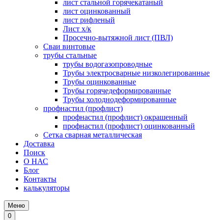
лист стальной горячекатаный
лист оцинкованный
лист рифленый
Лист х/к
Просечно-вытяжной лист (ПВЛ)
Сваи винтовые
трубы стальные
трубы водогазопроводные
Трубы электросварные низколегированные
Трубы оцинкованные
Трубы горячедеформированные
Трубы холоднодеформированные
профнастил (профлист)
профнастил (профлист) окрашенный
профнастил (профлист) оцинкованный
Сетка сварная металлическая
Доставка
Поиск
О НАС
Блог
Контакты
калькуляторы
Меню
0