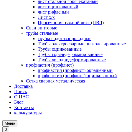
лист стальной горячекатаный
лист оцинкованный
лист рифленый
Лист х/к
Просечно-вытяжной лист (ПВЛ)
Сваи винтовые
трубы стальные
трубы водогазопроводные
Трубы электросварные низколегированные
Трубы оцинкованные
Трубы горячедеформированные
Трубы холоднодеформированные
профнастил (профлист)
профнастил (профлист) окрашенный
профнастил (профлист) оцинкованный
Сетка сварная металлическая
Доставка
Поиск
О НАС
Блог
Контакты
калькуляторы
Меню
0