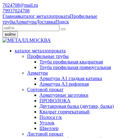
7024708@mail.ru
79937024708
Главная
каталог металлопроката
Профильные
трубы
Арматура
Доставка
Поиск
войти
каталог металлопроката
Профильные трубы
Труба профильная квадратная
Труба профильная прямоугольная
Арматура
Арматура А1 гладкая катанка
Арматура А3 рифленая
Сортовой прокат
Арматурные заготовки
ПРОВОЛОКА
Двутавровая балка (двутавр, балка)
Квадрат горячекатаный
Полоса г/к
Уголок
Швеллер
Листовой прокат