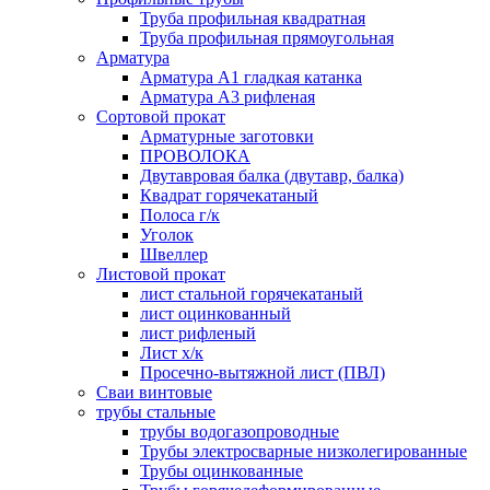
Труба профильная квадратная
Труба профильная прямоугольная
Арматура
Арматура А1 гладкая катанка
Арматура А3 рифленая
Сортовой прокат
Арматурные заготовки
ПРОВОЛОКА
Двутавровая балка (двутавр, балка)
Квадрат горячекатаный
Полоса г/к
Уголок
Швеллер
Листовой прокат
лист стальной горячекатаный
лист оцинкованный
лист рифленый
Лист х/к
Просечно-вытяжной лист (ПВЛ)
Сваи винтовые
трубы стальные
трубы водогазопроводные
Трубы электросварные низколегированные
Трубы оцинкованные