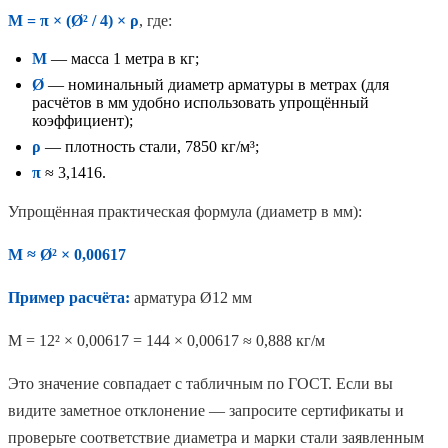
M = π × (Ø² / 4) × ρ
, где:
M
— масса 1 метра в кг;
Ø
— номинальный диаметр арматуры в метрах (для
расчётов в мм удобно использовать упрощённый
коэффициент);
ρ
— плотность стали, 7850 кг/м³;
π
≈ 3,1416.
Упрощённая практическая формула (диаметр в мм):
M ≈ Ø² × 0,00617
Пример расчёта:
арматура Ø12 мм
M = 12² × 0,00617 = 144 × 0,00617 ≈ 0,888 кг/м
Это значение совпадает с табличным по ГОСТ. Если вы
видите заметное отклонение — запросите сертификаты и
проверьте соответствие диаметра и марки стали заявленным