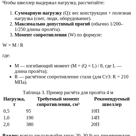
Чтобы швеллер выдержал нагрузку, рассчитайте:
Суммарную нагрузку
(Q): вес конструкции + полезная
нагрузка (снег, люди, оборудование).
Максимально допустимый прогиб
(обычно 1/200–
1/250 длины пролёта).
Момент сопротивления
(W) по формуле:
W = M / R
где:
M — изгибающий момент (M = (Q × L) / 8, где L —
длина пролёта);
R — расчётное сопротивление стали (для Ст3: R = 210
МПа).
Таблица 3. Пример расчёта для пролёта 4 м
Нагрузка,
Требуемый момент
Рекомендуемый
т
сопротивления, см³
швеллер
0,5
95
10П
1,0
190
14П
2,0
380
20П
Важно:
всегда закладывайте запас 20–30 % на динамические