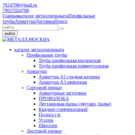
7024708@mail.ru
79937024708
Главная
каталог металлопроката
Профильные
трубы
Арматура
Доставка
Поиск
войти
каталог металлопроката
Профильные трубы
Труба профильная квадратная
Труба профильная прямоугольная
Арматура
Арматура А1 гладкая катанка
Арматура А3 рифленая
Сортовой прокат
Арматурные заготовки
ПРОВОЛОКА
Двутавровая балка (двутавр, балка)
Квадрат горячекатаный
Полоса г/к
Уголок
Швеллер
Листовой прокат