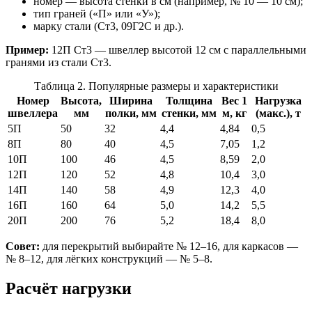
номер — высота стенки в см (например, № 10 — 10 см);
тип граней («П» или «У»);
марку стали (Ст3, 09Г2С и др.).
Пример:
12П Ст3 — швеллер высотой 12 см с параллельными
гранями из стали Ст3.
Таблица 2. Популярные размеры и характеристики
Номер
Высота,
Ширина
Толщина
Вес 1
Нагрузка
швеллера
мм
полки, мм
стенки, мм
м, кг
(макс.), т
5П
50
32
4,4
4,84
0,5
8П
80
40
4,5
7,05
1,2
10П
100
46
4,5
8,59
2,0
12П
120
52
4,8
10,4
3,0
14П
140
58
4,9
12,3
4,0
16П
160
64
5,0
14,2
5,5
20П
200
76
5,2
18,4
8,0
Совет:
для перекрытий выбирайте № 12–16, для каркасов —
№ 8–12, для лёгких конструкций — № 5–8.
Расчёт нагрузки