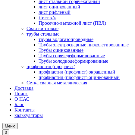
лист стальной горячекатаный
лист оцинкованный
лист рифленый
Лист х/к
Просечно-вытяжной лист (ПВЛ)
Сваи винтовые
трубы стальные
трубы водогазопроводные
Трубы электросварные низколегированные
Трубы оцинкованные
Трубы горячедеформированные
Трубы холоднодеформированные
профнастил (профлист)
профнастил (профлист) окрашенный
профнастил (профлист) оцинкованный
Сетка сварная металлическая
Доставка
Поиск
О НАС
Блог
Контакты
калькуляторы
Меню
0