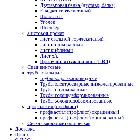
Двутавровая балка (двутавр, балка)
Квадрат горячекатаный
Полоса г/к
Уголок
Швеллер
Листовой прокат
лист стальной горячекатаный
лист оцинкованный
лист рифленый
Лист х/к
Просечно-вытяжной лист (ПВЛ)
Сваи винтовые
трубы стальные
трубы водогазопроводные
Трубы электросварные низколегированные
Трубы оцинкованные
Трубы горячедеформированные
Трубы холоднодеформированные
профнастил (профлист)
профнастил (профлист) окрашенный
профнастил (профлист) оцинкованный
Сетка сварная металлическая
Доставка
Поиск