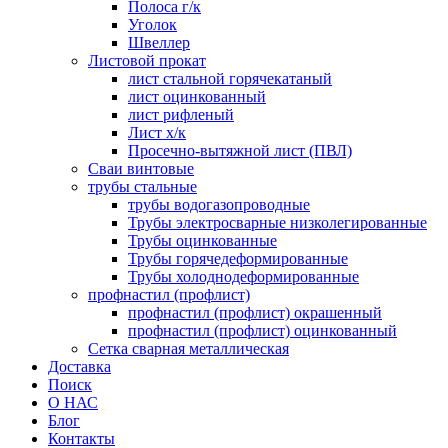
Полоса г/к
Уголок
Швеллер
Листовой прокат
лист стальной горячекатаный
лист оцинкованный
лист рифленый
Лист х/к
Просечно-вытяжной лист (ПВЛ)
Сваи винтовые
трубы стальные
трубы водогазопроводные
Трубы электросварные низколегированные
Трубы оцинкованные
Трубы горячедеформированные
Трубы холоднодеформированные
профнастил (профлист)
профнастил (профлист) окрашенный
профнастил (профлист) оцинкованный
Сетка сварная металлическая
Доставка
Поиск
О НАС
Блог
Контакты