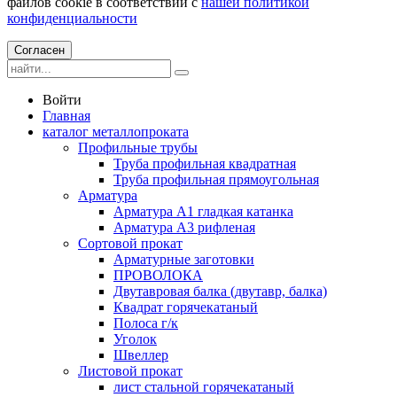
файлов cookie в соответствии с
нашей политикой
конфиденциальности
Согласен
Войти
Главная
каталог металлопроката
Профильные трубы
Труба профильная квадратная
Труба профильная прямоугольная
Арматура
Арматура А1 гладкая катанка
Арматура А3 рифленая
Сортовой прокат
Арматурные заготовки
ПРОВОЛОКА
Двутавровая балка (двутавр, балка)
Квадрат горячекатаный
Полоса г/к
Уголок
Швеллер
Листовой прокат
лист стальной горячекатаный