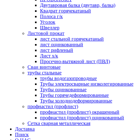
Двутавровая балка (двутавр, балка)
Квадрат горячекатаный
Полоса г/к
Уголок
Швеллер
Листовой прокат
лист стальной горячекатаный
лист оцинкованный
лист рифленый
Лист х/к
Просечно-вытяжной лист (ПВЛ)
Сваи винтовые
трубы стальные
трубы водогазопроводные
Трубы электросварные низколегированные
Трубы оцинкованные
Трубы горячедеформированные
Трубы холоднодеформированные
профнастил (профлист)
профнастил (профлист) окрашенный
профнастил (профлист) оцинкованный
Сетка сварная металлическая
Доставка
Поиск