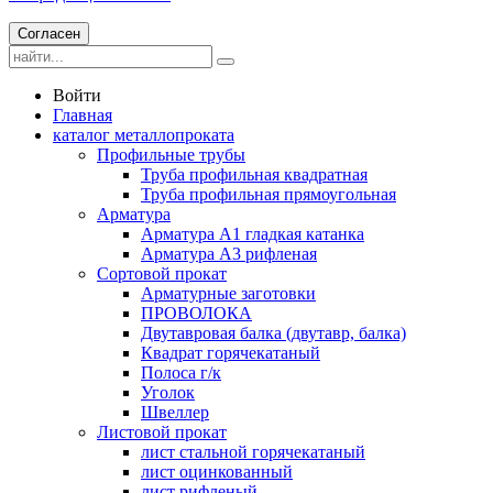
Согласен
Войти
Главная
каталог металлопроката
Профильные трубы
Труба профильная квадратная
Труба профильная прямоугольная
Арматура
Арматура А1 гладкая катанка
Арматура А3 рифленая
Сортовой прокат
Арматурные заготовки
ПРОВОЛОКА
Двутавровая балка (двутавр, балка)
Квадрат горячекатаный
Полоса г/к
Уголок
Швеллер
Листовой прокат
лист стальной горячекатаный
лист оцинкованный
лист рифленый