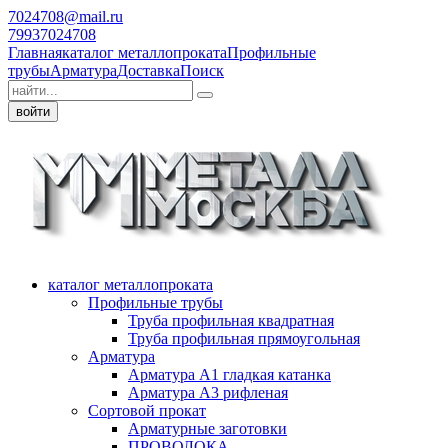
7024708@mail.ru
79937024708
Главная
каталог металлопроката
Профильные
трубы
Арматура
Доставка
Поиск
войти
каталог металлопроката
Профильные трубы
Труба профильная квадратная
Труба профильная прямоугольная
Арматура
Арматура А1 гладкая катанка
Арматура А3 рифленая
Сортовой прокат
Арматурные заготовки
ПРОВОЛОКА