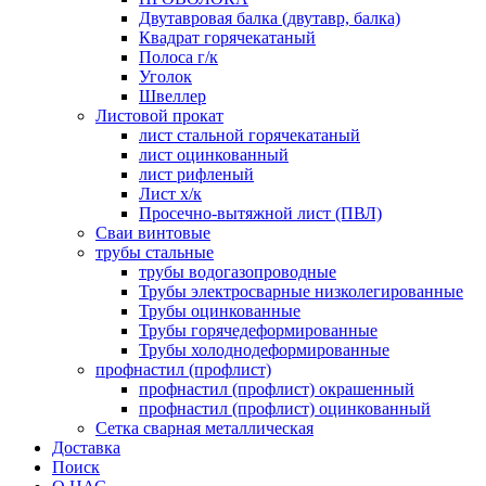
Двутавровая балка (двутавр, балка)
Квадрат горячекатаный
Полоса г/к
Уголок
Швеллер
Листовой прокат
лист стальной горячекатаный
лист оцинкованный
лист рифленый
Лист х/к
Просечно-вытяжной лист (ПВЛ)
Сваи винтовые
трубы стальные
трубы водогазопроводные
Трубы электросварные низколегированные
Трубы оцинкованные
Трубы горячедеформированные
Трубы холоднодеформированные
профнастил (профлист)
профнастил (профлист) окрашенный
профнастил (профлист) оцинкованный
Сетка сварная металлическая
Доставка
Поиск